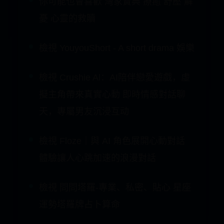
Game Center 探索新遊戲並與朋友一起
玩。此遊戲也包含排行榜。
你可能也會喜歡 灣家寶典 療癒 舒壓 解
憂 心靈的救贖
檢視 YouyouShort - A short drama 娛樂
檢視 Crushie Al：AI陪伴戀愛遊戲，虛
擬主角帶來真實心動 即時情感對話聊
天，專屬男友沉浸互动
檢視 Floze｜與 AI 角色展開心動對話