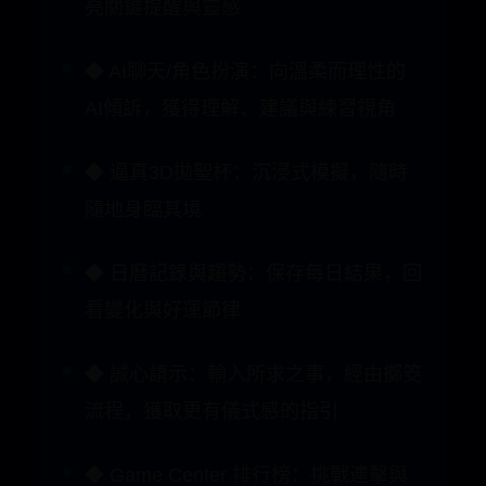
◆ 逼真3D拋聖杯：沉浸式模擬，隨時
隨地身臨其境
◆ 日曆記錄與趨勢：保存每日結果，回
看變化與好運節律
◆ 誠心請示：輸入所求之事，經由擲筊
流程，獲取更有儀式感的指引
◆ Game Center 排行榜：挑戰連擊與
成就，見證你的高光時刻
◆ 簡潔易用：開箱即用，一鍵抽籤/開
聊