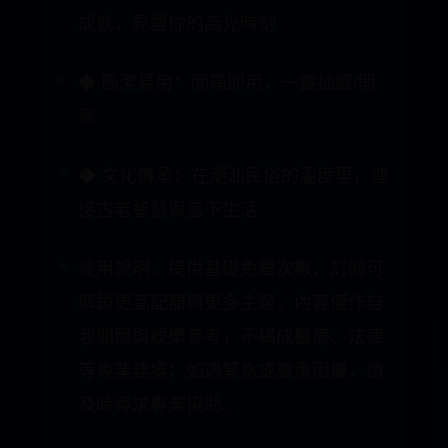
◆ 文化傳承：在潮汕民俗的溫度里，連
接古老智慧與當下生活
使用說明：提供基礎免費次數，訂閱可
解鎖更高配額與更多主題。內容僅作自
我關照與娛樂參考，不構成醫療、法律
等專業建議；如遇緊急或嚴重困擾，請
及時尋求專業協助。
使用條款（EULA）：
https://www.aibazi.chat/terms-of-
service.html