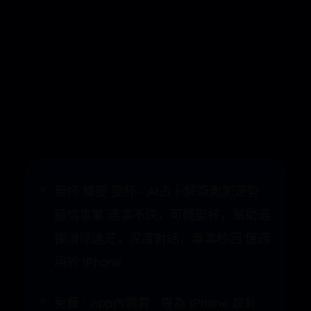
聖杯 擲筊 筊杯 - AI占卜解簽測測運勢
感情事業 遇事不決，可問聖杯，幫助選
擇消除迷茫，深度對話，專業秒回 僅適
用於 iPhone
免費 · App內購買 · 專為 iPhone 設計
分享 514則評分 4.8 年齡 4+ 歲 類別 娛
樂 開發者 Wuhan Hei Bo Cai Co., LTD
語言 ZH + 其他 2 種 大小 232.2 MB
iPhone