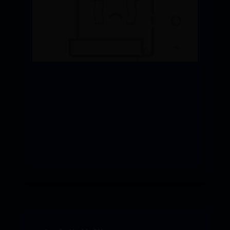
365bet世界
iPhone死机或无法关机？10种
方法教你轻松解决！
08-21
727