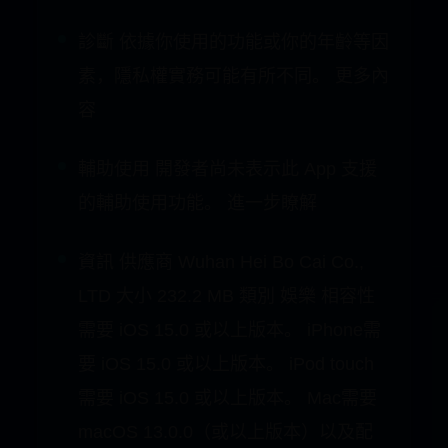
位置 識別碼 使用狀況資料 不會與你連
結的資料 系統可能會收集以下資料，但
不會將其與你的身分連結：
診斷 依據你使用的功能或你的年齡等因
素，隱私權實務可能有所不同。 更多內
容
輔助使用 開發者尚未表示此 App 支援
的輔助使用功能。 進一步瞭解
資訊 供應商 Wuhan Hei Bo Cai Co.,
LTD 大小 232.2 MB 類別 娛樂 相容性
需要 iOS 15.0 或以上版本。 iPhone需