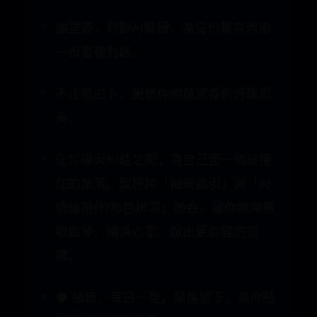
在忙碌與糾結之間，為自己留一個被接
住的角落。聖杯將「抽籤指引」與「AI
情緒陪伴/角色扮演」融合，讓你隨時獲
取啟發、傾訴心事、做出更從容的選
擇。
◆ 抽籤：每日一簽，聚焦當下，為你點
亮關鍵提醒與靈感
◆ AI聊天/角色扮演：向溫柔而理性的
AI傾訴，獲得理解、建議與練習視角