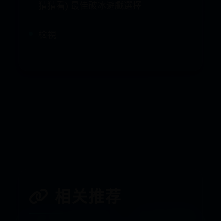
預測平台
檢視 秀泰影城 App 娛樂
檢視 比手畫腳(台灣專用、聚會遊戲、
猜猜看) 最佳破冰遊戲選擇
檢視
上一篇: 字词分析两
下一篇: 孤岛惊