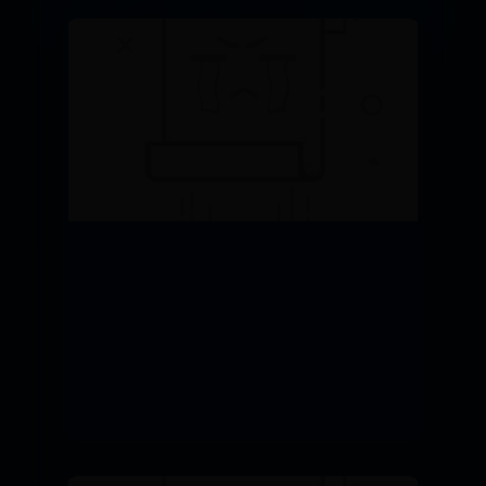
分钟（1）：“多少” 的
魂4选择哪个首
两个意思
领
相关推荐
365bet世界
男星露鸟（三百位好莱坞男星
露大雕）
07-21
804