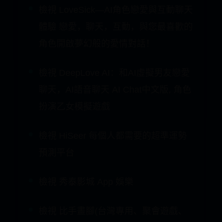
體驗讓人心跳加速的浪漫對話
檢視 問問塔羅-專業、私密、貼心 星座
運勢塔羅牌占卜算命
檢視 LoveSick—AI角色戀愛與互動聊天
體驗 戀愛，聊天，互動，與您最喜歡的
角色開啟夢幻般的愛情對話！
檢視 DeepLove AI：和AI虛擬男友戀愛
聊天，AI語音聊天 AI Chat中文版, 角色
扮演乙女模擬遊戲
檢視 HiSeer 每個人都需要的超準運勢