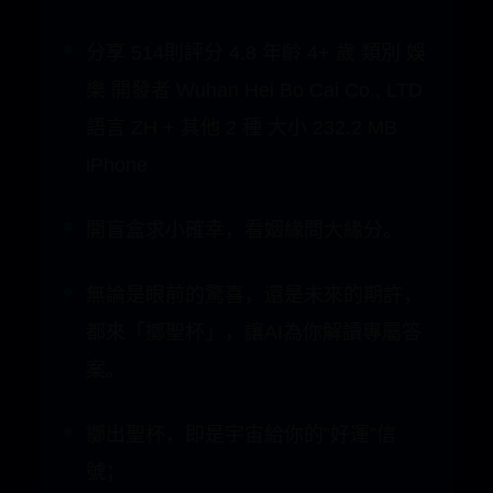
開盲盒求小確幸，看姻緣問大緣分。
無論是眼前的驚喜，還是未來的期許，
都來「擲聖杯」，讓AI為你解讀專屬答
案。
擲出聖杯，即是宇宙給你的”好運”信
號；
抽靈簽，聆聽AI解讀，為這份驚喜增添
一份靈魂對話。
不止是占卜，更是你開啟驚喜的好運前
奏。