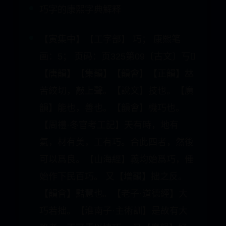
巧字的康熙字典解释
【寅集中】【工字部】 巧； 康熙笔
画：5； 页码：页325第09〔古文〕丂𢩨
【唐韻】【集韻】【韻會】【正韻】𠀤
苦絞切，敲上聲。【說文】技也。【廣
韻】能也，善也。【韻會】機巧也。
【周禮·冬官考工記】天有時，地有
氣，材有美，工有巧。合此四者，然後
可以爲良。【山海經】義均始爲巧，倕
始作下民百巧。 又【增韻】拙之反。
【韻會】黠慧也。【老子·道德經】大
巧若拙。【淮南子·主術訓】是故有大