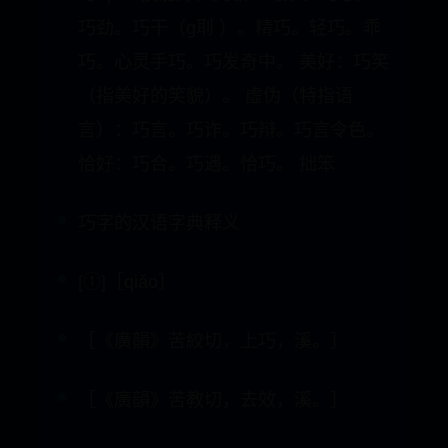
巧。心灵手巧。巧发奇中。 美好：巧笑
（指美好的笑貌）。 虚伪（特指语
言）：巧言。巧诈。巧辩。巧言令色。
恰好：巧合。巧遇。恰巧。 拙笨
巧字的汉语字典释义
[①]［qiǎo］
［《廣韻》苦絞切，上巧，溪。］
［《廣韻》苦教切，去效，溪。］
(1)技巧；技艺。