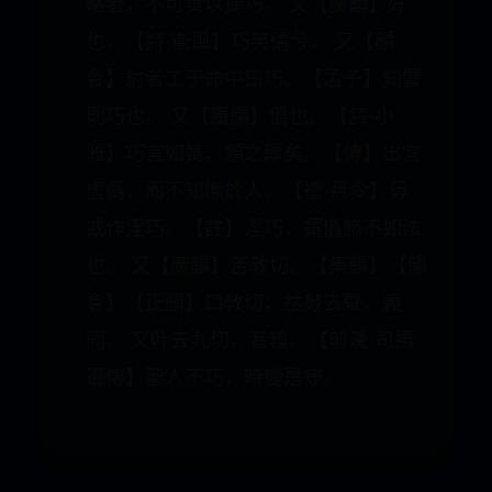
略者，不可責以捷巧。 又【廣韻】好
也。【詩·衞風】巧笑倩兮。 又【韻
會】射者工于命中曰巧。【孟子】知譬
則巧也。 又【廣韻】僞也。【詩·小
雅】巧言如簧，顏之厚矣。【傳】出言
虛僞，而不知慚於人。【禮·月令】毋
或作淫巧。【註】淫巧，謂僞飾不如法
也。 又【廣韻】苦敎切。【集韻】【韻
會】【正韻】口敎切，𠀤敲去聲。義
同。 又叶去九切，音糗。【前漢·司馬
遷傳】聖人不巧，時變是守。