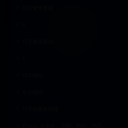
5
巧字康熙笔画
5
巧字结构
左右结构
巧字的基本解释
巧 qiǎo 技能好，灵敏：巧妙。巧思。
巧劲。巧干（g刵 ）。精巧。轻巧。乖