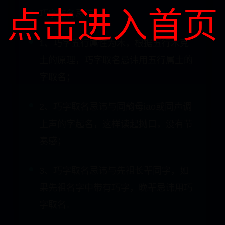
点击进入首页
巧字取名忌讳
1、巧字五行属性为木，根据五行木克
土的原理，巧字取名忌讳用五行属土的
字取名；
2、巧字取名忌讳与同韵母iao或同声调
上声的字起名，这样读起拗口，没有节
奏感；
3、巧字取名忌讳与先祖长辈同字，如
果先祖名字中带有巧字，晚辈忌讳用巧
字取名。